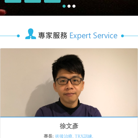
徐文彥
專長:
術後治療
,
TRX訓練
,