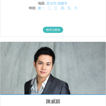
地區:
新北市,桃園市
時段:
週一、二、三、四、五、六
物理治療師
陳威穎