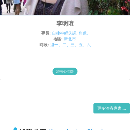
李明瑄
專長:
自律神經失調
,
焦慮
,
地區:
新北市
時段:
週一、二、三、五、六
諮商心理師
更多治療專家....