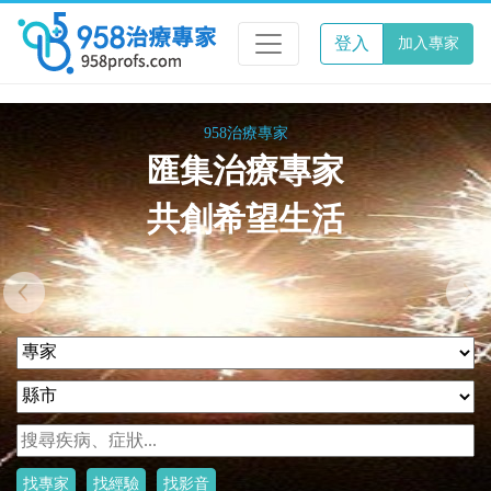
登入
加入專家
958治療專家
藉由專家的手
來呵護您的健康
Previous
Nex
找專家
找經驗
找影音