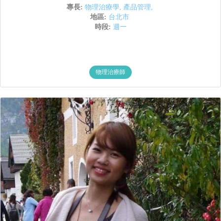
專長:
物理治療學
,
產品管理
,
地區:
台北市
時段:
週一
物理治療師