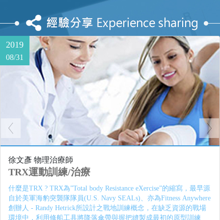
2019
08/31
Previous
Nex
徐文彥 物理治療師
前 / 後十字韌帶及半月軟骨術後運動物理治療
半月軟骨的受傷原因大多是下肢著地，半月板受到股骨與脛骨的關
節面撞擊而破裂。或是膝關節在承重及壓迫之下又伴隨著"扭轉"而
造成的。 前/後十字韌帶，往往因為煞車、撞擊、跳躍著地而造成部
分撕裂或斷裂。以每位患者受傷程度，經過物理治療測試及MRI(核